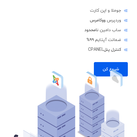
جوملا و اپن کارت
وردپرس
ووکامرس
ساب دامین
نامحدود
ضمانت آپتایم
99%
کنترل پنل
CPANEL
شروع کن